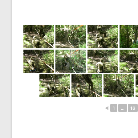
◄
1
...
16