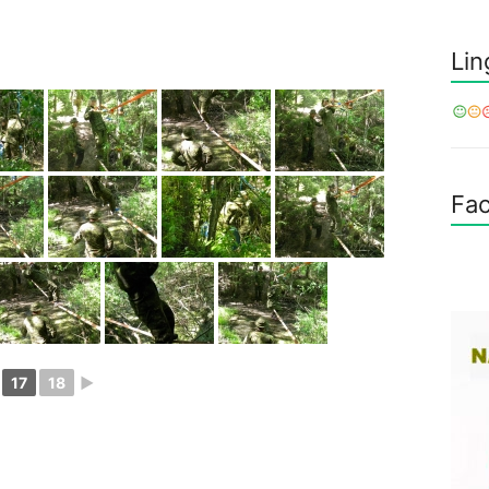
Lin
Fa
17
18
►