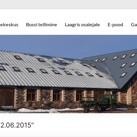
pekeskus
Bussi tellimine
Laagris osalejale
E-pood
Ga
12.06.2015"