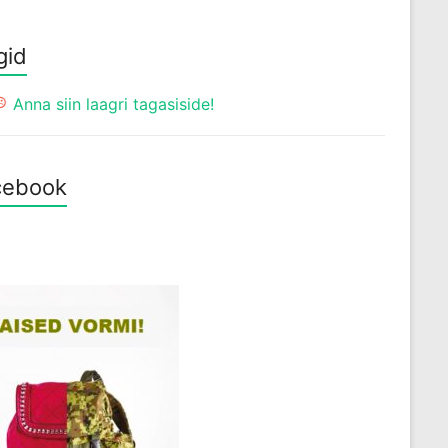
gid
Anna siin laagri tagasiside!
cebook