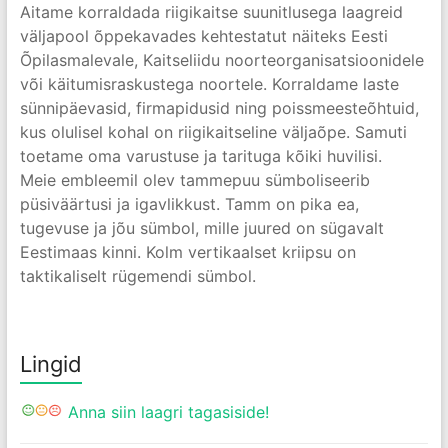
Aitame korraldada riigikaitse suunitlusega laagreid
väljapool õppekavades kehtestatut näiteks Eesti
Õpilasmalevale, Kaitseliidu noorteorganisatsioonidele
või käitumisraskustega noortele. Korraldame laste
sünnipäevasid, firmapidusid ning poissmeesteõhtuid,
kus olulisel kohal on riigikaitseline väljaõpe. Samuti
toetame oma varustuse ja tarituga kõiki huvilisi.
Meie embleemil olev tammepuu sümboliseerib
püsiväärtusi ja igavlikkust. Tamm on pika ea,
tugevuse ja jõu sümbol, mille juured on sügavalt
Eestimaas kinni. Kolm vertikaalset kriipsu on
taktikaliselt rügemendi sümbol.
Lingid
Anna siin laagri tagasiside!