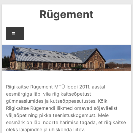
Skip
Rügement
to
content
Menu
Riigikaitse Rügement MTÜ loodi 2011. aastal
eesmärgiga läbi viia riigikaitseõpetust
gümnaasiumides ja kutseõppeasutustes. Kõik
Riigikaitse Rügemendi liikmed omavad sõjaväelist
väljaõpet ning pikka teenistuskogemust. Meie
eesmärk on läbi noorte harimise tagada, et riigikaitse
oleks laiapindne ja ühiskonda liitev.