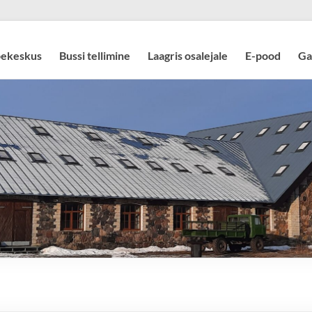
pekeskus
Bussi tellimine
Laagris osalejale
E-pood
Ga