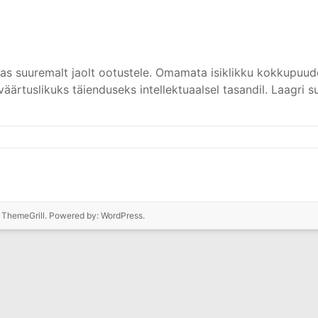
as suuremalt jaolt ootustele. Omamata isiklikku kokkupuudet 
 väärtuslikuks täienduseks intellektuaalsel tasandil. Laagri
 ThemeGrill. Powered by:
WordPress
.