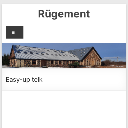
Skip
Rügement
to
content
Menu
Easy-up telk